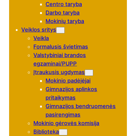
Centro taryba
Darbo taryba
Mokinių taryba
Veiklos sritys
Veikla
Formalusis švietimas
Valstybiniai brandos
egzaminai/PUPP
Įtraukusis ugdymas
Mokinio padėjėjai
Gimnazijos aplinkos
pritaikymas
Gimnazijos bendruomenės
pasirengimas
Mokinio gėrovės komisija
Biblioteka