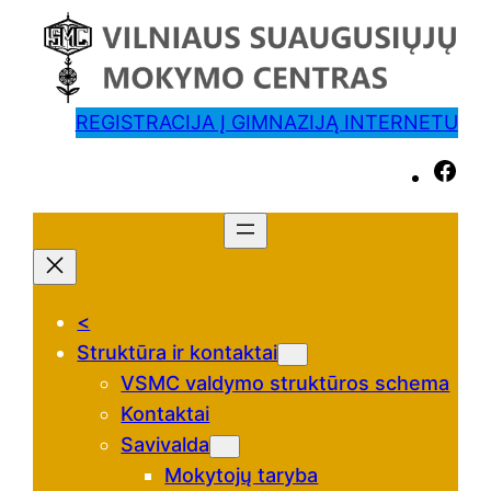
REGISTRACIJA Į GIMNAZIJĄ INTERNETU
F
a
c
e
b
<
o
Struktūra ir kontaktai
o
VSMC valdymo struktūros schema
k
Kontaktai
Savivalda
Mokytojų taryba