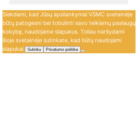
Siekdami, kad Jūsų apsilankymai VSMC svetainėje
būtų patogesni bei tobulinti savo teikiamų paslaugų
kokybę, naudojame slapukus. Toliau naršydami
šioje svetainėje sutinkate, kad būtų naudojami
slapukai.
Sutinku
Privatumo politika