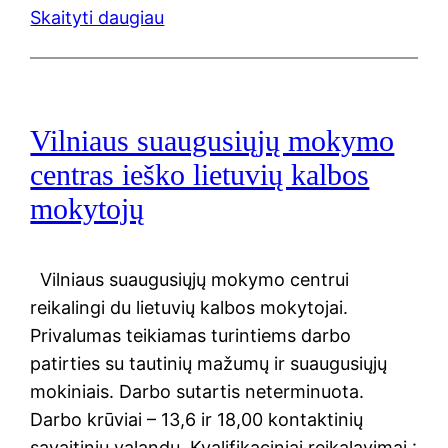
Skaityti daugiau
Vilniaus suaugusiųjų mokymo
centras ieško lietuvių kalbos
mokytojų
Vilniaus suaugusiųjų mokymo centrui
reikalingi du lietuvių kalbos mokytojai.
Privalumas teikiamas turintiems darbo
patirties su tautinių mažumų ir suaugusiųjų
mokiniais. Darbo sutartis neterminuota.
Darbo krūviai – 13,6 ir 18,00 kontaktinių
savaitinių valandų. Kvalifikaciniai reikalavimai :