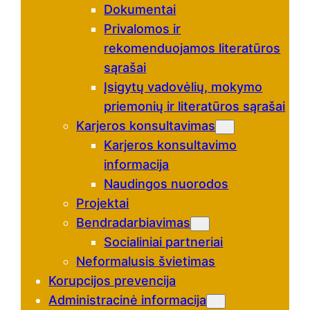
Dokumentai
Privalomos ir
rekomenduojamos literatūros
sąrašai
Įsigytų vadovėlių, mokymo
priemonių ir literatūros sąrašai
Karjeros konsultavimas
Karjeros konsultavimo
informacija
Naudingos nuorodos
Projektai
Bendradarbiavimas
Socialiniai partneriai
Neformalusis švietimas
Korupcijos prevencija
Administracinė informacija