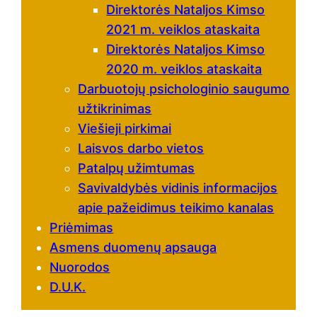
Direktorės Nataljos Kimso
2021 m. veiklos ataskaita
Direktorės Nataljos Kimso
2020 m. veiklos ataskaita
Darbuotojų psichologinio saugumo
užtikrinimas
Viešieji pirkimai
Laisvos darbo vietos
Patalpų užimtumas
Savivaldybės vidinis informacijos
apie pažeidimus teikimo kanalas
Priėmimas
Asmens duomenų apsauga
Nuorodos
D.U.K.