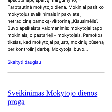
apsupta lapų spalvų margumyno, –
Tarptautinė mokytojo diena. Mokiniai pasitiko
mokytojus sveikinimais ir pakvietė į
netradicinę pamoką-viktoriną „Klausimėlis“.
Buvo apsikeista vaidmenimis: mokytojai tapo
mokiniais, o pastarieji – mokytojais. Pamokos
tikslas, kad mokytojai pajustų mokinių būseną
per kontrolinį darbą. Mokytojai buvo…
Skaityti daugiau
Sveikinimas Mokytojo dienos
proga