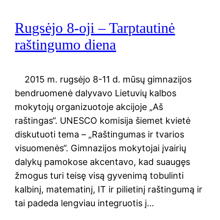
Rugsėjo 8-oji – Tarptautinė
raštingumo diena
2015 m. rugsėjo 8-11 d. mūsų gimnazijos
bendruomenė dalyvavo Lietuvių kalbos
mokytojų organizuotoje akcijoje „Aš
raštingas“. UNESCO komisija šiemet kvietė
diskutuoti tema – „Raštingumas ir tvarios
visuomenės“. Gimnazijos mokytojai įvairių
dalykų pamokose akcentavo, kad suaugęs
žmogus turi teisę visą gyvenimą tobulinti
kalbinį, matematinį, IT ir pilietinį raštingumą ir
tai padeda lengviau integruotis į…