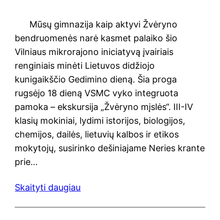
Mūsų gimnazija kaip aktyvi Žvėryno
bendruomenės narė kasmet palaiko šio
Vilniaus mikrorajono iniciatyvą įvairiais
renginiais minėti Lietuvos didžiojo
kunigaikščio Gedimino dieną. Šia proga
rugsėjo 18 dieną VSMC vyko integruota
pamoka – ekskursija „Žvėryno mįslės“. III-IV
klasių mokiniai, lydimi istorijos, biologijos,
chemijos, dailės, lietuvių kalbos ir etikos
mokytojų, susirinko dešiniajame Neries krante
prie…
Skaityti daugiau