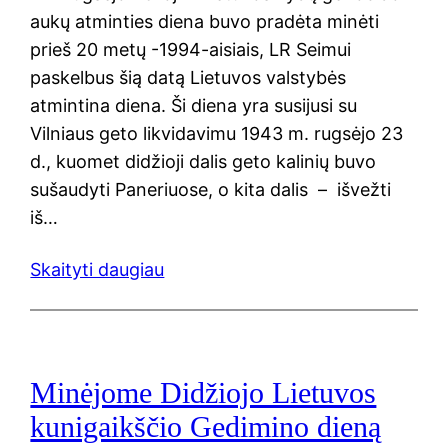
aukų atminties diena buvo pradėta minėti
prieš 20 metų -1994-aisiais, LR Seimui
paskelbus šią datą Lietuvos valstybės
atmintina diena. Ši diena yra susijusi su
Vilniaus geto likvidavimu 1943 m. rugsėjo 23
d., kuomet didžioji dalis geto kalinių buvo
sušaudyti Paneriuose, o kita dalis – išvežti
iš…
Skaityti daugiau
Minėjome Didžiojo Lietuvos
kunigaikščio Gedimino dieną