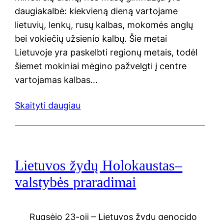
daugiakalbė: kiekvieną dieną vartojame
lietuvių, lenkų, rusų kalbas, mokomės anglų
bei vokiečių užsienio kalbų. Šie metai
Lietuvoje yra paskelbti regionų metais, todėl
šiemet mokiniai mėgino pažvelgti į centre
vartojamas kalbas…
Skaityti daugiau
Lietuvos žydų Holokaustas–
valstybės praradimai
Rugsėjo 23-oji – Lietuvos žydų genocido