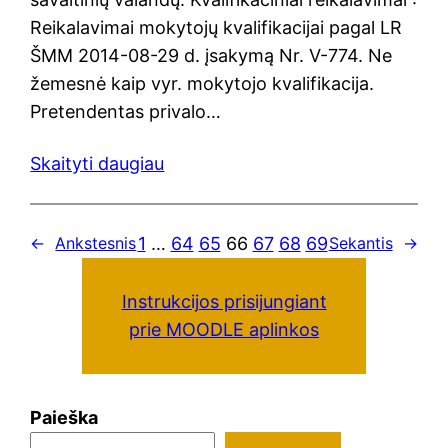
Reikalavimai mokytojų kvalifikacijai pagal LR
ŠMM 2014-08-29 d. įsakymą Nr. V-774. Ne
žemesnė kaip vyr. mokytojo kvalifikacija.
Pretendentas privalo…
Skaityti daugiau
1
…
64
65
66
67
68
69
←
Ankstesnis
Sekantis
→
Instrukcijos prisijungiant
prie MOODLE aplinkos
Paieška