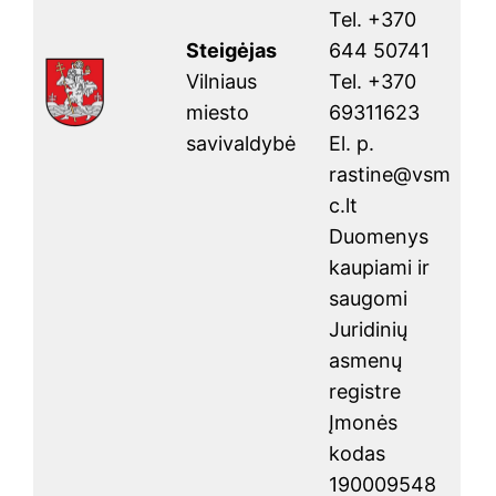
Tel. +370
Steigėjas
644 50741
Vilniaus
Tel. +370
miesto
69311623
savivaldybė
El. p.
rastine@vsm
c.lt
Duomenys
kaupiami ir
saugomi
Juridinių
asmenų
registre
Įmonės
kodas
190009548