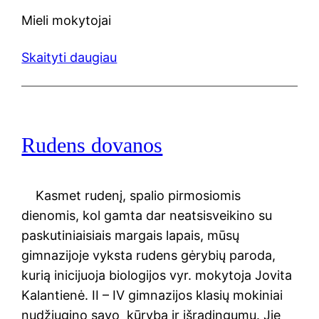
Mieli mokytojai
Skaityti daugiau
Rudens dovanos
Kasmet rudenį, spalio pirmosiomis
dienomis, kol gamta dar neatsisveikino su
paskutiniaisiais margais lapais, mūsų
gimnazijoje vyksta rudens gėrybių paroda,
kurią inicijuoja biologijos vyr. mokytoja Jovita
Kalantienė. II – IV gimnazijos klasių mokiniai
nudžiugino savo kūryba ir išradingumu. Jie