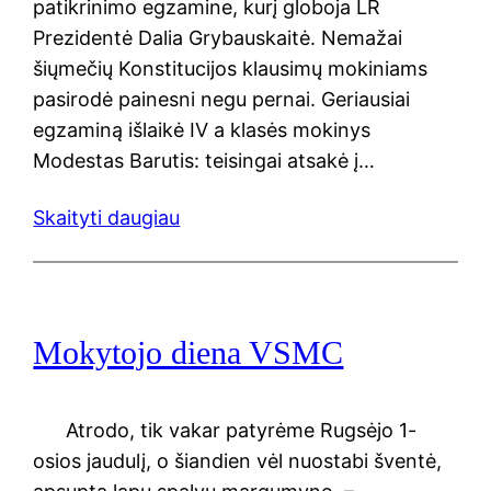
patikrinimo egzamine, kurį globoja LR
Prezidentė Dalia Grybauskaitė. Nemažai
šiųmečių Konstitucijos klausimų mokiniams
pasirodė painesni negu pernai. Geriausiai
egzaminą išlaikė IV a klasės mokinys
Modestas Barutis: teisingai atsakė į…
Skaityti daugiau
Mokytojo diena VSMC
Atrodo, tik vakar patyrėme Rugsėjo 1-
osios jaudulį, o šiandien vėl nuostabi šventė,