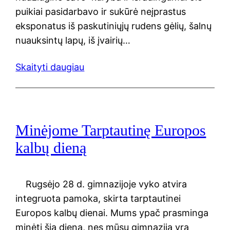
puikiai pasidarbavo ir sukūrė neįprastus
eksponatus iš paskutiniųjų rudens gėlių, šalnų
nuauksintų lapų, iš įvairių…
Skaityti daugiau
Minėjome Tarptautinę Europos
kalbų dieną
Rugsėjo 28 d. gimnazijoje vyko atvira
integruota pamoka, skirta tarptautinei
Europos kalbų dienai. Mums ypač prasminga
minėti šią dieną, nes mūsų gimnazija yra