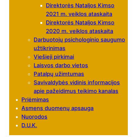
Direktorės Nataljos Kimso
2021 m. veiklos ataskaita
Direktorės Nataljos Kimso
2020 m. veiklos ataskaita
Darbuotojų psichologinio saugumo
užtikrinimas
Viešieji pirkimai
Laisvos darbo vietos
Patalpų užimtumas
Savivaldybės vidinis informacijos
apie pažeidimus teikimo kanalas
Priėmimas
Asmens duomenų apsauga
Nuorodos
D.U.K.