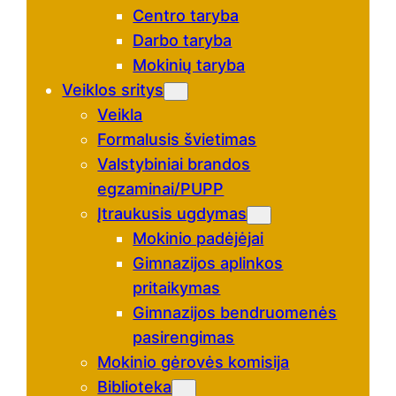
Centro taryba
Darbo taryba
Mokinių taryba
Veiklos sritys
Veikla
Formalusis švietimas
Valstybiniai brandos
egzaminai/PUPP
Įtraukusis ugdymas
Mokinio padėjėjai
Gimnazijos aplinkos
pritaikymas
Gimnazijos bendruomenės
pasirengimas
Mokinio gėrovės komisija
Biblioteka