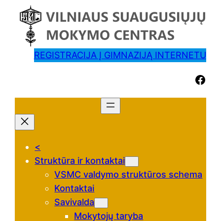
REGISTRACIJA Į GIMNAZIJĄ INTERNETU
Facebook
<
Struktūra ir kontaktai
VSMC valdymo struktūros schema
Kontaktai
Savivalda
Mokytojų taryba