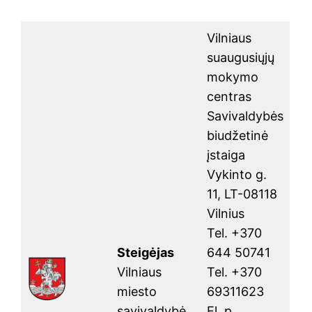
Vilniaus
suaugusiųjų
mokymo
centras
Savivaldybės
biudžetinė
įstaiga
Vykinto g.
11, LT-08118
Vilnius
Tel. +370
Steigėjas
644 50741
Vilniaus
Tel. +370
miesto
69311623
savivaldybė
El. p.