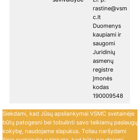
rastine@vsm
c.lt
Duomenys
kaupiami ir
saugomi
Juridinių
asmenų
registre
Įmonės
kodas
190009548
Siekdami, kad Jūsų apsilankymai VSMC svetainėje
būtų patogesni bei tobulinti savo teikiamų paslaugų
kokybę, naudojame slapukus. Toliau naršydami
šioje svetainėje sutinkate, kad būtų naudojami