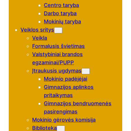
Centro taryba
Darbo taryba
Mokinių taryba
Veiklos sritys
Veikla
Formalusis švietimas
Valstybiniai brandos
egzaminai/PUPP
Įtraukusis ugdymas
Mokinio padėjėjai
Gimnazijos aplinkos
pritaikymas
Gimnazijos bendruomenės
pasirengimas
Mokinio gėrovės komisija
Biblioteka