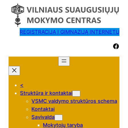
REGISTRACIJA Į GIMNAZIJĄ INTERNETU
Facebook
<
Struktūra ir kontaktai
VSMC valdymo struktūros schema
Kontaktai
Savivalda
Mokytojų taryba