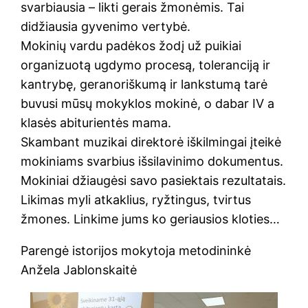
svarbiausia – likti gerais žmonėmis. Tai
didžiausia gyvenimo vertybė.
Mokinių vardu padėkos žodį už puikiai
organizuotą ugdymo procesą, toleranciją ir
kantrybę, geranoriškumą ir lankstumą tarė
buvusi mūsų mokyklos mokinė, o dabar IV a
klasės abiturientės mama.
Skambant muzikai direktorė iškilmingai įteikė
mokiniams svarbius išsilavinimo dokumentus.
Mokiniai džiaugėsi savo pasiektais rezultatais.
Likimas myli atkaklius, ryžtingus, tvirtus
žmones. Linkime jums ko geriausios kloties…
Parengė istorijos mokytoja metodininkė
Anžela Jablonskaitė