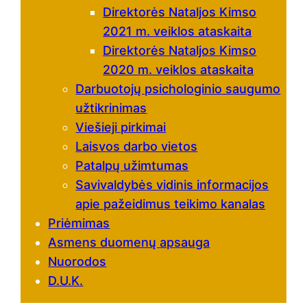
Direktorės Nataljos Kimso
2021 m. veiklos ataskaita
Direktorės Nataljos Kimso
2020 m. veiklos ataskaita
Darbuotojų psichologinio saugumo
užtikrinimas
Viešieji pirkimai
Laisvos darbo vietos
Patalpų užimtumas
Savivaldybės vidinis informacijos
apie pažeidimus teikimo kanalas
Priėmimas
Asmens duomenų apsauga
Nuorodos
D.U.K.