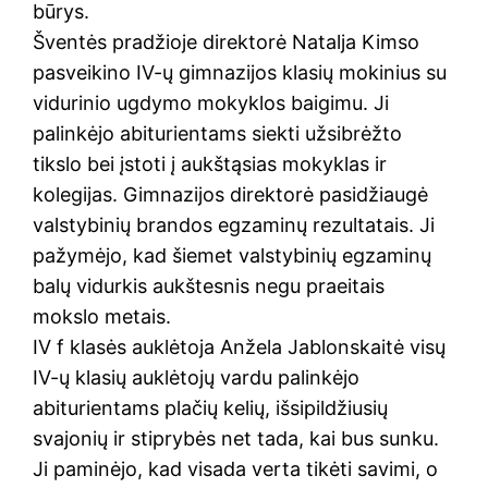
būrys.
Šventės pradžioje direktorė Natalja Kimso
pasveikino IV-ų gimnazijos klasių mokinius su
vidurinio ugdymo mokyklos baigimu. Ji
palinkėjo abiturientams siekti užsibrėžto
tikslo bei įstoti į aukštąsias mokyklas ir
kolegijas. Gimnazijos direktorė pasidžiaugė
valstybinių brandos egzaminų rezultatais. Ji
pažymėjo, kad šiemet valstybinių egzaminų
balų vidurkis aukštesnis negu praeitais
mokslo metais.
IV f klasės auklėtoja Anžela Jablonskaitė visų
IV-ų klasių auklėtojų vardu palinkėjo
abiturientams plačių kelių, išsipildžiusių
svajonių ir stiprybės net tada, kai bus sunku.
Ji paminėjo, kad visada verta tikėti savimi, o