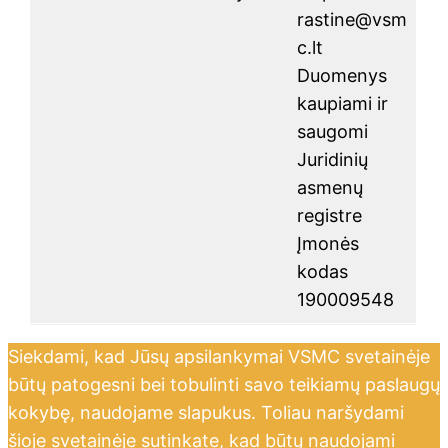
rastine@vsm
c.lt
Duomenys
kaupiami ir
saugomi
Juridinių
asmenų
registre
Įmonės
kodas
190009548
Siekdami, kad Jūsų apsilankymai VSMC svetainėje
būtų patogesni bei tobulinti savo teikiamų paslaugų
kokybę, naudojame slapukus. Toliau naršydami
šioje svetainėje sutinkate, kad būtų naudojami