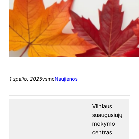
1 spalio, 2025
vsmc
Naujienos
Vilniaus
suaugusiųjų
mokymo
centras