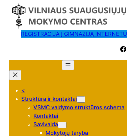
REGISTRACIJA Į GIMNAZIJĄ INTERNETU
Facebook
<
Struktūra ir kontaktai
VSMC valdymo struktūros schema
Kontaktai
Savivalda
Mokytojų taryba