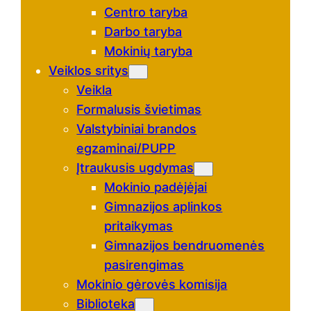
Centro taryba
Darbo taryba
Mokinių taryba
Veiklos sritys
Veikla
Formalusis švietimas
Valstybiniai brandos
egzaminai/PUPP
Įtraukusis ugdymas
Mokinio padėjėjai
Gimnazijos aplinkos
pritaikymas
Gimnazijos bendruomenės
pasirengimas
Mokinio gėrovės komisija
Biblioteka