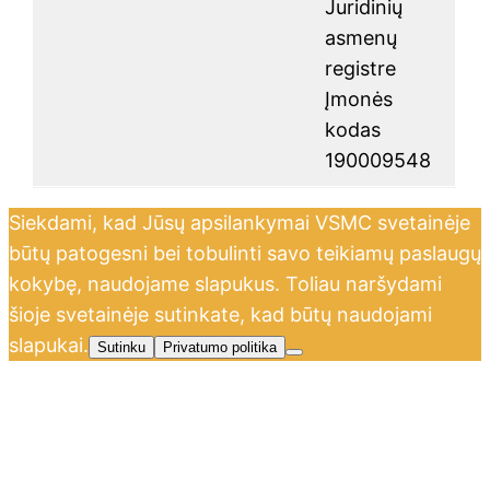
Juridinių
asmenų
registre
Įmonės
kodas
190009548
Siekdami, kad Jūsų apsilankymai VSMC svetainėje
būtų patogesni bei tobulinti savo teikiamų paslaugų
kokybę, naudojame slapukus. Toliau naršydami
šioje svetainėje sutinkate, kad būtų naudojami
slapukai.
Sutinku
Privatumo politika