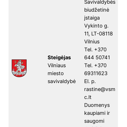
Savivaldybės
biudžetinė
įstaiga
Vykinto g.
11, LT-08118
Vilnius
Tel. +370
Steigėjas
644 50741
Vilniaus
Tel. +370
miesto
69311623
savivaldybė
El. p.
rastine@vsm
c.lt
Duomenys
kaupiami ir
saugomi