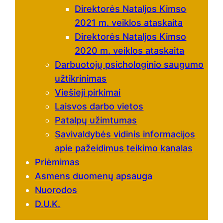
Direktorės Nataljos Kimso
2021 m. veiklos ataskaita
Direktorės Nataljos Kimso
2020 m. veiklos ataskaita
Darbuotojų psichologinio saugumo
užtikrinimas
Viešieji pirkimai
Laisvos darbo vietos
Patalpų užimtumas
Savivaldybės vidinis informacijos
apie pažeidimus teikimo kanalas
Priėmimas
Asmens duomenų apsauga
Nuorodos
D.U.K.