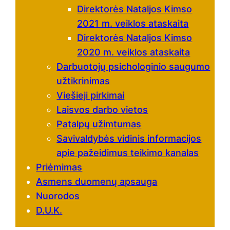
Direktorės Nataljos Kimso
2021 m. veiklos ataskaita
Direktorės Nataljos Kimso
2020 m. veiklos ataskaita
Darbuotojų psichologinio saugumo
užtikrinimas
Viešieji pirkimai
Laisvos darbo vietos
Patalpų užimtumas
Savivaldybės vidinis informacijos
apie pažeidimus teikimo kanalas
Priėmimas
Asmens duomenų apsauga
Nuorodos
D.U.K.