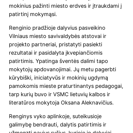
mokinius pažinti miesto erdves ir įtraukdami į
patirtinį mokymąsi.
Renginio pradžioje dalyvius pasveikino
Vilniaus miesto savivaldybės atstovai ir
projekto partneriai, pristatyti pasiekti
rezultatai ir pasidalyta įkvepiančiomis
patirtimis. Ypatinga šventės dalimi tapo
mokytojų apdovanojimai. Jų metu pagerbti
kūrybiški, iniciatyvūs ir mokinių ugdymą
pamokomis mieste praturtinantys pedagogai,
tarp kurių buvo ir VSMC lietuvių kalbos ir
literatūros mokytoja Oksana Aleknavičius.
Renginys vyko aplinkoje, suteikusioje
galimybę bendrauti, dalytis patirtimis ir
užmegzti naujus ryšius, kurioje jo dalyviai