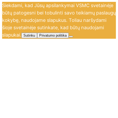
Siekdami, kad Jūsų apsilankymai VSMC svetainėje
būtų patogesni bei tobulinti savo teikiamų paslaugų
kokybę, naudojame slapukus. Toliau naršydami
šioje svetainėje sutinkate, kad būtų naudojami
slapukai.
Sutinku
Privatumo politika