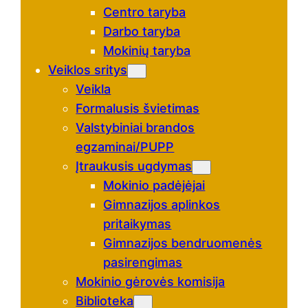
Centro taryba
Darbo taryba
Mokinių taryba
Veiklos sritys
Veikla
Formalusis švietimas
Valstybiniai brandos
egzaminai/PUPP
Įtraukusis ugdymas
Mokinio padėjėjai
Gimnazijos aplinkos
pritaikymas
Gimnazijos bendruomenės
pasirengimas
Mokinio gėrovės komisija
Biblioteka