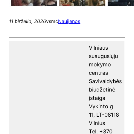
11 birželio, 2026
vsmc
Naujienos
Vilniaus
suaugusiųjų
mokymo
centras
Savivaldybės
biudžetinė
įstaiga
Vykinto g.
11, LT-08118
Vilnius
Tel. +370