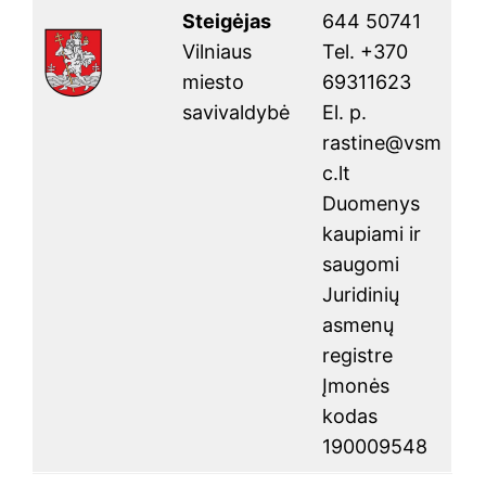
Steigėjas
644 50741
Vilniaus
Tel. +370
miesto
69311623
savivaldybė
El. p.
rastine@vsm
c.lt
Duomenys
kaupiami ir
saugomi
Juridinių
asmenų
registre
Įmonės
kodas
190009548