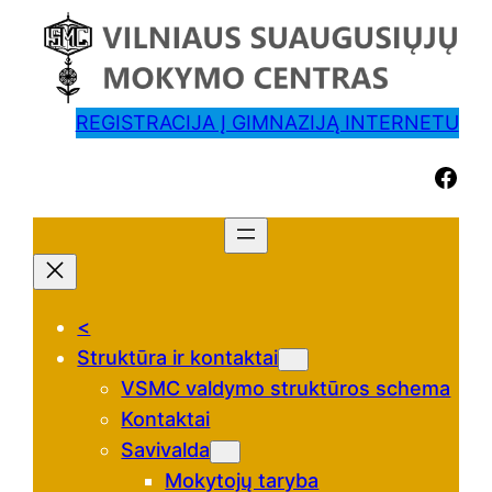
REGISTRACIJA Į GIMNAZIJĄ INTERNETU
Facebook
<
Struktūra ir kontaktai
VSMC valdymo struktūros schema
Kontaktai
Savivalda
Mokytojų taryba