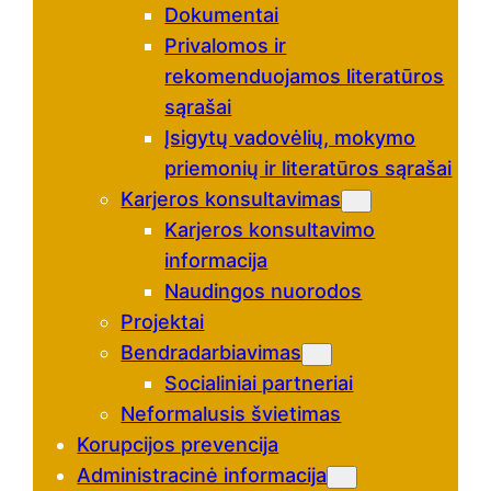
Dokumentai
Privalomos ir
rekomenduojamos literatūros
sąrašai
Įsigytų vadovėlių, mokymo
priemonių ir literatūros sąrašai
Karjeros konsultavimas
Karjeros konsultavimo
informacija
Naudingos nuorodos
Projektai
Bendradarbiavimas
Socialiniai partneriai
Neformalusis švietimas
Korupcijos prevencija
Administracinė informacija