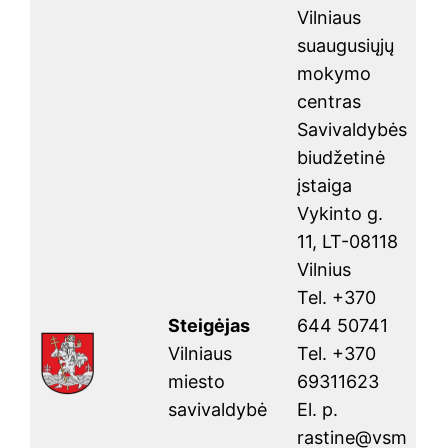
Vilniaus
suaugusiųjų
mokymo
centras
Savivaldybės
biudžetinė
įstaiga
Vykinto g.
11, LT-08118
Vilnius
Tel. +370
Steigėjas
644 50741
Vilniaus
Tel. +370
miesto
69311623
savivaldybė
El. p.
rastine@vsm