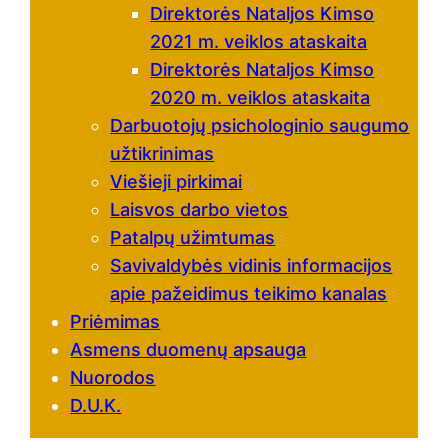
Direktorės Nataljos Kimso
2021 m. veiklos ataskaita
Direktorės Nataljos Kimso
2020 m. veiklos ataskaita
Darbuotojų psichologinio saugumo
užtikrinimas
Viešieji pirkimai
Laisvos darbo vietos
Patalpų užimtumas
Savivaldybės vidinis informacijos
apie pažeidimus teikimo kanalas
Priėmimas
Asmens duomenų apsauga
Nuorodos
D.U.K.