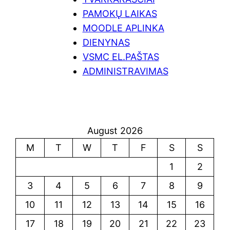
PAMOKŲ LAIKAS
MOODLE APLINKA
DIENYNAS
VSMC EL.PAŠTAS
ADMINISTRAVIMAS
August 2026
M
T
W
T
F
S
S
1
2
3
4
5
6
7
8
9
10
11
12
13
14
15
16
17
18
19
20
21
22
23