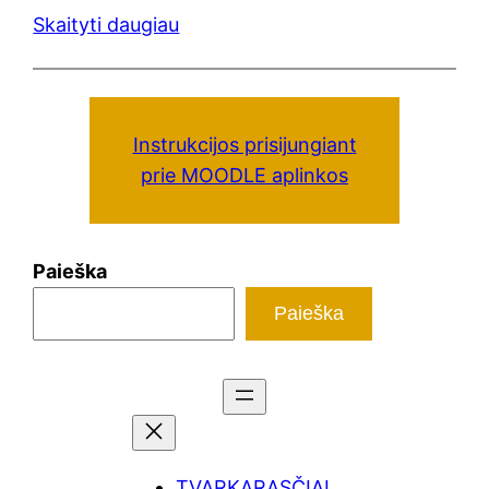
Skaityti daugiau
Instrukcijos prisijungiant
prie MOODLE aplinkos
Paieška
Paieška
TVARKARASČIAI