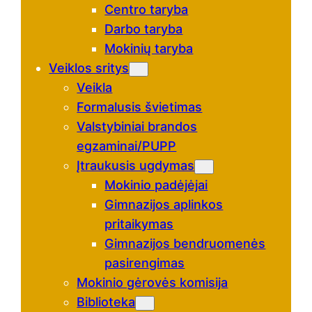
Centro taryba
Darbo taryba
Mokinių taryba
Veiklos sritys
Veikla
Formalusis švietimas
Valstybiniai brandos
egzaminai/PUPP
Įtraukusis ugdymas
Mokinio padėjėjai
Gimnazijos aplinkos
pritaikymas
Gimnazijos bendruomenės
pasirengimas
Mokinio gėrovės komisija
Biblioteka