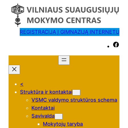
REGISTRACIJA Į GIMNAZIJĄ INTERNETU
F
a
c
e
b
<
o
Struktūra ir kontaktai
o
VSMC valdymo struktūros schema
k
Kontaktai
Savivalda
Mokytojų taryba